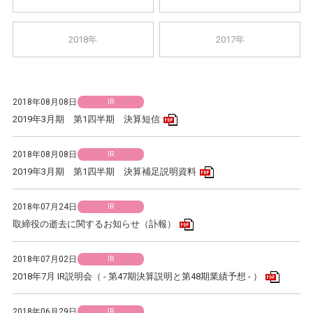
2018年
2017年
2018年08月08日
IR
PDFアイコン
2019年3月期 第1四半期 決算短信
2018年08月08日
IR
PDFアイコン
2019年3月期 第1四半期 決算補足説明資料
2018年07月24日
IR
PDFアイコン
取締役の逝去に関するお知らせ（訃報）
2018年07月02日
IR
PDFア
2018年7月 IR説明会（ - 第47期決算説明と第48期業績予想 - ）
2018年06月29日
IR