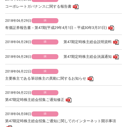
PDFアイコン
コーポレートガバナンスに関する報告書
2018年06月29日
IR
PDFア
有価証券報告書－第47期(平成29年4月1日－平成30年3月31日)
PD
第47期定時株主総会説明資料
2018年06月28日
IR
PD
第47期定時株主総会決議通知
2018年06月28日
IR
2018年06月22日
IR
PDFアイコン
主要株主である筆頭株主の異動に関するお知らせ
2018年06月22日
IR
PDFアイコン
第47期定時株主総会招集ご通知修正
2018年06月08日
IR
第47期定時株主総会招集ご通知に関してのインターネット開示事項