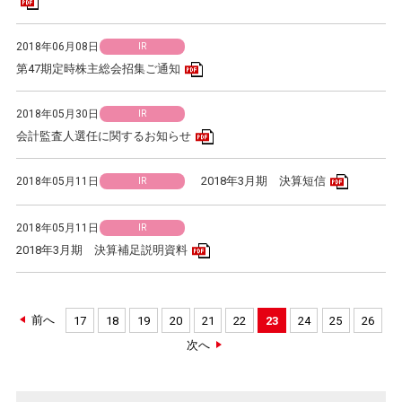
PDFアイコン
2018年06月08日
IR
PDFアイコン
第47期定時株主総会招集ご通知
2018年05月30日
IR
PDFアイコン
会計監査人選任に関するお知らせ
PDFアイ
2018年3月期 決算短信
2018年05月11日
IR
2018年05月11日
IR
PDFアイコン
2018年3月期 決算補足説明資料
前へ
17
18
19
20
21
22
23
24
25
26
次へ