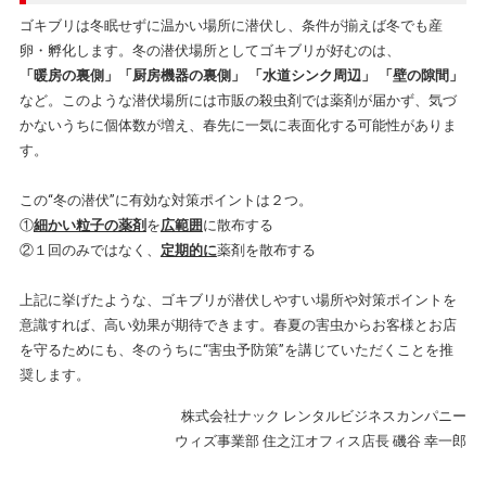
ゴキブリは冬眠せずに温かい場所に潜伏し、条件が揃えば冬でも産
卵・孵化します。冬の潜伏場所としてゴキブリが好むのは、
「暖房の裏側」「厨房機器の裏側」 「水道シンク周辺」 「壁の隙間」
など。このような潜伏場所には市販の殺虫剤では薬剤が届かず、気づ
かないうちに個体数が増え、春先に一気に表面化する可能性がありま
す。
この“冬の潜伏”に有効な対策ポイントは２つ。
①
細かい粒子の薬剤
を
広範囲
に散布する
②１回のみではなく、
定期的に
薬剤を散布する
上記に挙げたような、ゴキブリが潜伏しやすい場所や対策ポイントを
意識すれば、高い効果が期待できます。春夏の害虫からお客様とお店
を守るためにも、冬のうちに“害虫予防策”を講じていただくことを推
奨します。
株式会社ナック レンタルビジネスカンパニー
ウィズ事業部 住之江オフィス店長 磯谷 幸一郎