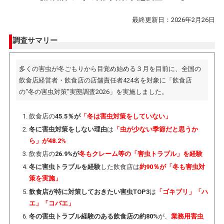
最終更新日：2026年2月26日
調査サマリー
多くの害虫が冬ごもりから目覚め始める３月を目前に、全国の
飲食店経営者・飲食店の店舗責任者424名を対象に「飲食店
の“冬の害虫対策”実態調査2026」を実施しました。
飲食店の
45.5％が
「冬は害虫対策をしていない」
冬に害虫対策をしない理由
は
「虫が少ない季節だと思うか
ら」が48.2%
飲食店の
26.9%が
冬もクレーム等の「害虫トラブル」を経験
冬に害虫トラブルを経験
した飲食店は
約90％が「冬も害虫対
策を実施」
飲食店が特に対策しておきたい害虫TOP3
は
「ゴキブリ」「ハ
エ」「コバエ」
冬の害虫トラブル経験のある飲食店の約80%
が、
業務用害虫