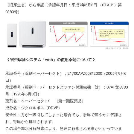
（旧厚生省）から承認（承認年月日：平成7年6月8日 （07ＡＰ）第
0380号）
《 害虫駆除システム「with」の使用薬剤について 》
承認番号（薬剤ベーパーセクト）：21700APZ00812000（2005年9月6
日）
承認番号（薬剤ベーパーセクトとファン付殺虫機一対）：07AP第0380
号（1995年6月8日）
薬剤名：ベーパーセクトS ［第一類医薬品］
成分名：ジクロルボス（DDVP）
安全性：万が一吸引してしまった場合でも、肝臓で速やかに代謝さ
れ、腎臓から排泄されます。
この場合加水分解酵素により、急速に解毒される事がわかっていま