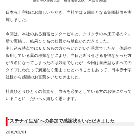
献血申込者数20名 献血者数20名 不採血数0名
日本赤十字様にお越しいただき、当社では５回目となる集団献血を実
施しました。
今回は、本社のある新宿センタービルと、クリクラの本庄工場の２ヶ
所で実施し、結果５５名の社員から献血いただきました。
申し込み時点では６０名もの方からいただいた善意でしたが、体調や
服用している薬の種類などにより、当日お断りせざるを得なかった方
が５名になってしまったのは残念でしたが、今回は血液型もすべての
タイプにわたって満遍なく集まったということもあって、日本赤十字
社様から感謝のお言葉をいただきました。
社員ひとりひとりの善意が、血液を必要としている方のお役に立って
いることに、たいへん嬉しく思います。
“ステナイ生活”への参加で感謝状をいただきました
2018/03/01