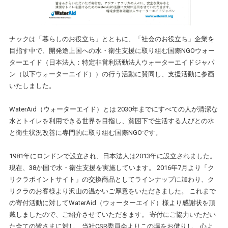
ナックは「暮らしのお役立ち」とともに、「社会のお役立ち」企業を
目指す中で、開発途上国への水・衛生支援に取り組む国際NGOウォー
ターエイド（日本法人：特定非営利活動法人ウォーターエイドジャパ
ン（以下ウォーターエイド））の行う活動に賛同し、支援活動に参画
いたしました。
WaterAid（ウォーターエイド）とは 2030年までにすべての人が清潔な
水とトイレを利用できる世界を目指し、貧困下で生活する人びとの水
と衛生状況改善に専門的に取り組む国際NGOです。
1981年にロンドンで設立され、日本法人は2013年に設立されました。
現在、38か国で水・衛生支援を実施しています。 2016年7月より「ク
リクラポイントサイト」の交換商品としてラインナップに加わり、ク
リクラのお客様より沢山の温かいご厚意をいただきました。 これまで
の寄付活動に対してWaterAid（ウォーターエイド）様より感謝状を頂
戴しましたので、ご紹介させていただきます。 寄付にご協力いただい
た全ての皆さまに対し、当社CSR委員会よりこの場をお借りし、心よ