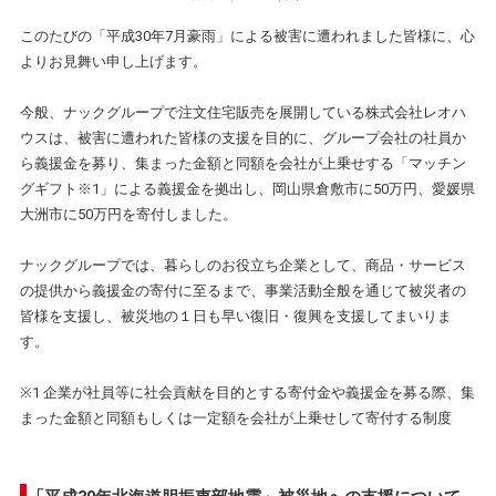
このたびの「平成30年7月豪雨」による被害に遭われました皆様に、心
よりお見舞い申し上げます。
今般、ナックグループで注文住宅販売を展開している株式会社レオハ
ウスは、被害に遭われた皆様の支援を目的に、グループ会社の社員か
ら義援金を募り、集まった金額と同額を会社が上乗せする「マッチン
グギフト※1」による義援金を拠出し、岡山県倉敷市に50万円、愛媛県
大洲市に50万円を寄付しました。
ナックグループでは、暮らしのお役立ち企業として、商品・サービス
の提供から義援金の寄付に至るまで、事業活動全般を通じて被災者の
皆様を支援し、被災地の１日も早い復旧・復興を支援してまいりま
す。
※1 企業が社員等に社会貢献を目的とする寄付金や義援金を募る際、集
まった金額と同額もしくは一定額を会社が上乗せして寄付する制度