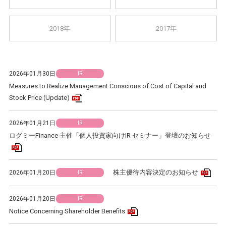
2018年
2017年
2026年01月30日
IR
Measures to Realize Management Conscious of Cost of Capital and
PDFアイコン
Stock Price (Update)
2026年01月21日
IR
ログミーFinance 主催「個人投資家向けIR セミナー」登壇のお知らせ
PDFアイコン
PD
株主優待内容決定のお知らせ
2026年01月20日
IR
2026年01月20日
IR
PDFアイコン
Notice Concerning Shareholder Benefits