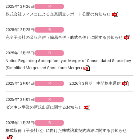
2025年12月26日
IR
PDFアイコ
株式会社フィスコによる企業調査レポート公開のお知らせ
2025年12月25日
IR
PD
完全子会社の吸収合併（簡易合併・略式合併）に関するお知らせ
2025年12月25日
IR
Notice Regarding Absorption-type Merger of Consolidated Subsidiary
PDFアイコン
(Simplified Merger and Short-form Merger)
PD
2026年3月期 中間株主通信
2025年12月04日
IR
2025年12月01日
IR
PDFアイコン
ダスキン事業の新規出店に関するお知らせ
2025年11月28日
IR
株式取得（子会社化）に向けた株式譲渡契約締結に関するお知らせ
PDFアイコン