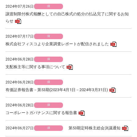
2024年07月26日
IR
譲渡制限付株式報酬としての自己株式の処分の払込完了に関するお知
PDFアイコン
らせ
2024年07月17日
IR
PDFアイコ
株式会社フィスコより企業調査レポートが配信されました
2024年06月28日
IR
PDFアイコン
支配株主等に関する事項について
2024年06月28日
IR
PDFアイコ
有価証券報告書－第53期(2023年4月1日－2024年3月31日)
2024年06月28日
IR
PDFアイコン
コーポレートガバナンスに関する報告書
PD
第53期定時株主総会決議通知
2024年06月27日
IR