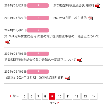
PD
第53期定時株主総会説明資料
2024年06月27日
IR
PDFアイ
2024年3月期 株主通信
2024年06月27日
IR
2024年06月06日
IR
第53 期定時株主総会 その他の電子提供措置事項の一部訂正について
PDFアイコン
2024年06月06日
IR
PDFアイコン
第53期定時株主総会招集ご通知の一部訂正について
2024年06月06日
IR
PDFアイコン
（訂正）2024年３月期 決算補足説明資料
前へ
5
6
7
8
9
10
11
12
13
14
次へ